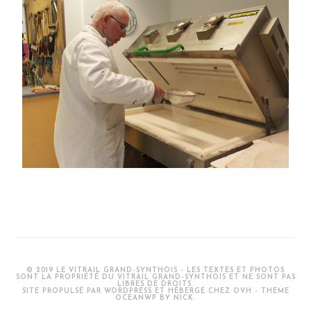
© 2019 LE VITRAIL GRAND-SYNTHOIS - LES TEXTES ET PHOTOS
SONT LA PROPRIÉTÉ DU VITRAIL GRAND-SYNTHOIS ET NE SONT PAS
LIBRES DE DROITS.
SITE PROPULSÉ PAR WORDPRESS ET HÉBERGÉ CHEZ OVH - THEME
OCEANWP BY NICK.