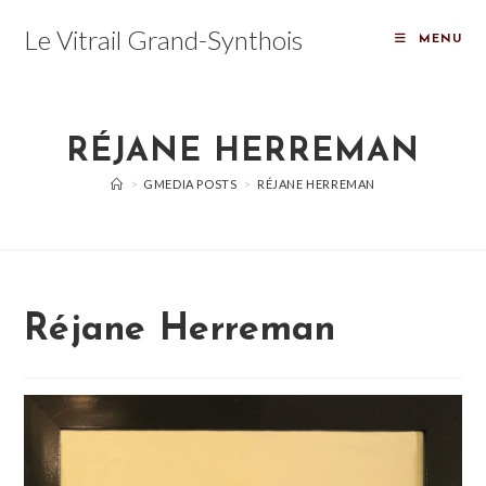
Skip
Le Vitrail Grand-Synthois
to
MENU
content
RÉJANE HERREMAN
>
GMEDIA POSTS
>
RÉJANE HERREMAN
Réjane Herreman