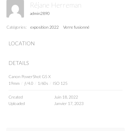
Réjane Herreman
admin2890
Catégories:
exposition 2022
Verre fusionné
LOCATION
DETAILS
Canon PowerShot G5 X
19mm
/
ƒ/4.0
/
1/60s
/
ISO 125
Created
Juin 18, 2022
Uploaded
Janvier 17, 2023