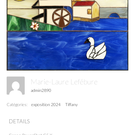
Marie-Laure Lefébure
admin2890
Catégories:
exposition 2024
Tiffany
DETAILS