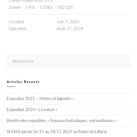
Canon PowerShot G5 X
16mm
/
ƒ/4.0
/
1/100s
/
ISO 125
Created
Juin 7, 2024
Uploaded
Août 27, 2024
Articles Récents
Exposition 2025 » Mythes et légendes «
Exposition 2024 « La nature »
Bientôt notre exposition, « Animaux fantastiques, extraordinaires »
St-Eloi Expo du 26/11 au 28/11 2021 au Palais du Littoral