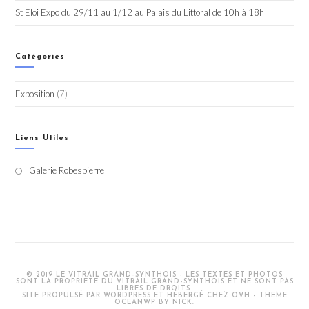
St Eloi Expo du 29/11 au 1/12 au Palais du Littoral de 10h à 18h
Catégories
Exposition
(7)
Liens Utiles
Galerie Robespierre
S’ouvre
dans
un
nouvel
onglet
© 2019 LE VITRAIL GRAND-SYNTHOIS - LES TEXTES ET PHOTOS
SONT LA PROPRIÉTÉ DU VITRAIL GRAND-SYNTHOIS ET NE SONT PAS
LIBRES DE DROITS.
SITE PROPULSÉ PAR WORDPRESS ET HÉBERGÉ CHEZ OVH - THEME
OCEANWP BY NICK.