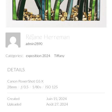
Réjane Herreman
admin2890
Catégories:
exposition 2024
Tiffany
DETAILS
Canon PowerShot G5 X
28mm
/
ƒ/3.5
/
1/80s
/
ISO 125
Created
Juin 15, 2024
Uploaded
Août 27, 2024