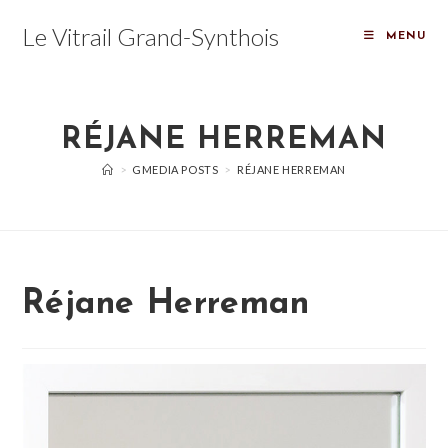
Skip
Le Vitrail Grand-Synthois
to
MENU
content
RÉJANE HERREMAN
>
GMEDIA POSTS
>
RÉJANE HERREMAN
Réjane Herreman