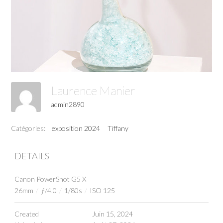
Laurence Manier
admin2890
Catégories:
exposition 2024
Tiffany
DETAILS
Canon PowerShot G5 X
26mm
/
ƒ/4.0
/
1/80s
/
ISO 125
Created
Juin 15, 2024