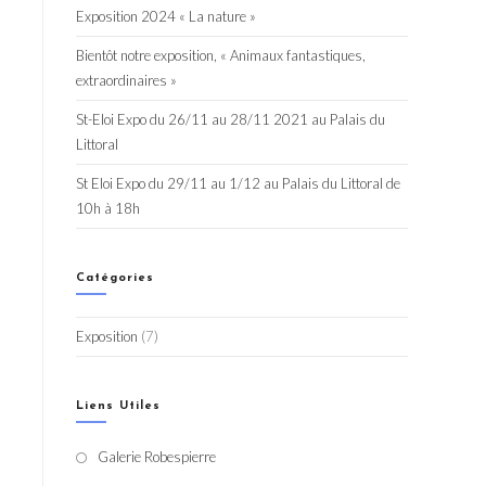
Exposition 2024 « La nature »
Bientôt notre exposition, « Animaux fantastiques,
extraordinaires »
St-Eloi Expo du 26/11 au 28/11 2021 au Palais du
Littoral
St Eloi Expo du 29/11 au 1/12 au Palais du Littoral de
10h à 18h
Catégories
Exposition
(7)
Liens Utiles
Galerie Robespierre
S’ouvre
dans