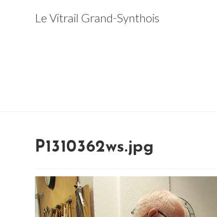
Skip
Le Vitrail Grand-Synthois
to
content
P1310362ws.jpg