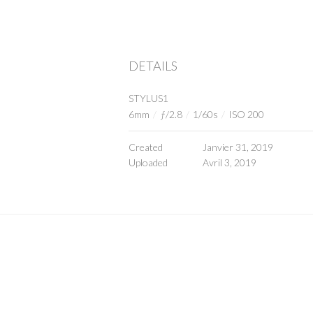
DETAILS
STYLUS1
6mm
/
ƒ/2.8
/
1/60s
/
ISO 200
Created
Janvier 31, 2019
Uploaded
Avril 3, 2019