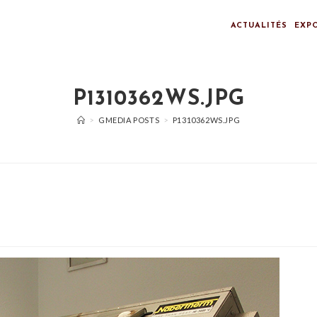
ACTUALITÉS
EXP
P1310362WS.JPG
>
GMEDIA POSTS
>
P1310362WS.JPG