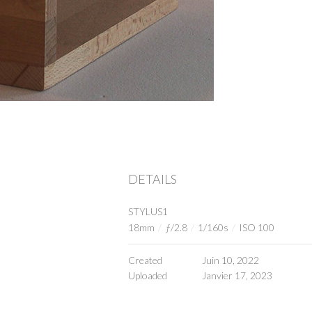
DETAILS
STYLUS1
18mm
/
ƒ/2.8
/
1/160s
/
ISO 100
Created
Juin 10, 2022
Uploaded
Janvier 17, 2023