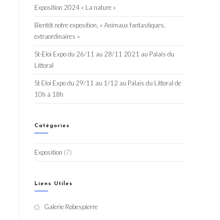
Exposition 2024 « La nature »
Bientôt notre exposition, « Animaux fantastiques,
extraordinaires »
St-Eloi Expo du 26/11 au 28/11 2021 au Palais du
Littoral
St Eloi Expo du 29/11 au 1/12 au Palais du Littoral de
10h à 18h
Catégories
Exposition
(7)
Liens Utiles
Galerie Robespierre
S’ouvre
dans