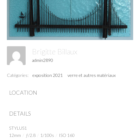
Brigitte Billaux
admin2890
Catégories:
exposition 2021
verre et autres matériaux
LOCATION
DETAILS
STYLUS1
12mm
/
ƒ/2.8
/
1/100s
/
ISO 160