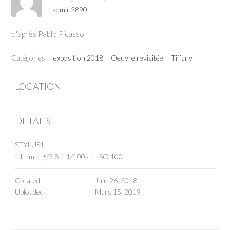
admin2890
d'après Pablo Picasso
Catégories:
exposition 2018
Oeuvre revisitée
Tiffany
LOCATION
DETAILS
STYLUS1
11mm
/
ƒ/2.8
/
1/100s
/
ISO 100
Created
Juin 26, 2018
Uploaded
Mars 15, 2019