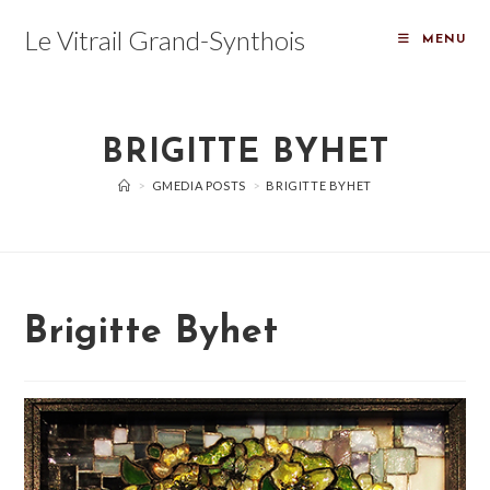
Skip
Le Vitrail Grand-Synthois
to
MENU
content
BRIGITTE BYHET
>
GMEDIA POSTS
>
BRIGITTE BYHET
Brigitte Byhet