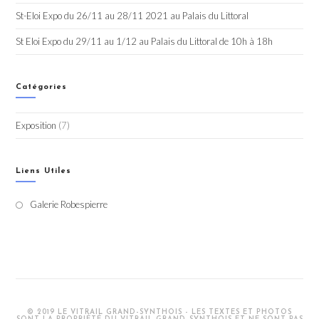
St-Eloi Expo du 26/11 au 28/11 2021 au Palais du Littoral
St Eloi Expo du 29/11 au 1/12 au Palais du Littoral de 10h à 18h
Catégories
Exposition
(7)
Liens Utiles
Galerie Robespierre
S’ouvre
dans
un
nouvel
onglet
© 2019 LE VITRAIL GRAND-SYNTHOIS - LES TEXTES ET PHOTOS