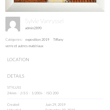
Sylvie Vanryssel
admin2890
Catégories:
exposition 2019
Tiffany
verre et autres matériaux
LOCATION
DETAILS
STYLUS1
24mm
/
ƒ/3.5
/
1/200s
/
ISO 200
Created
Juin 29, 2019
Uploaded
Septembre 10, 2019